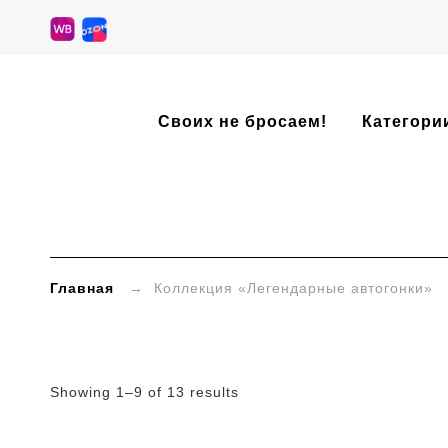
»
Своих не бросаем!
Категори
Категории
товаров
»
Коллекция
Главная
→ Коллекция «Легендарные автогонки»
«Легендарные
автогонки»
Showing 1–9 of 13 results