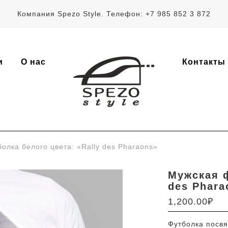
Компания Spezo Style. Телефон: +7 985 852 3 872
и
О нас
Контакты
ка белого цвета: «Rally des Pharaons»
Мужская ф
des Phara
1,200.00
₽
Футболка посв