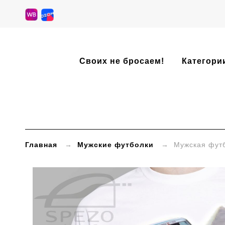
»
Своих не бросаем!
Категори
Мужская
футболка
белого
цвета:
Главная
→
Мужские футболки
→ Мужская футбол
«Rally
des
Pharaons»