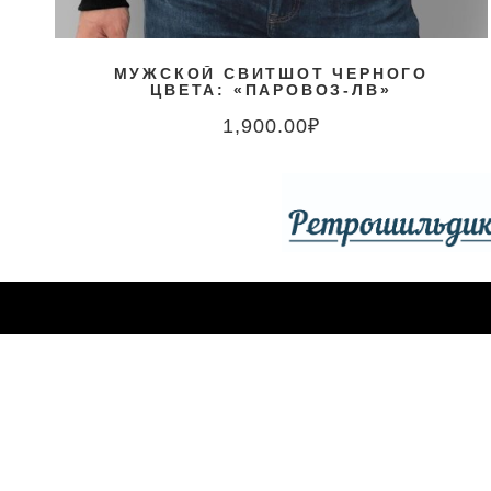
МУЖСКОЙ СВИТШОТ ЧЕРНОГО
ЦВЕТА: «ПАРОВОЗ-ЛВ»
1,900.00
₽
ССЫЛКИ САЙТА
НАШЕ МЕСТОНАХОЖДЕ
Компания Spezo Style
Наши контакты
Московская область, г. П
Мой счёт
Мобильный
Таблица размеров
+7 985 852 3 872
Правила и условия
Телефон