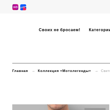
»
Своих не бросаем!
Категори
Категории
товаров
»
Свитшоты
Главная
→
Коллекция «Мотолегенды»
→ Свит