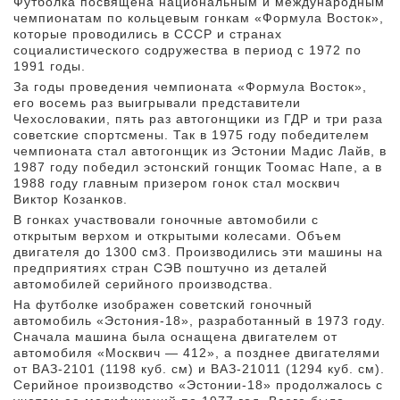
Футболка посвящена национальным и международным
чемпионатам по кольцевым гонкам «Формула Восток»,
которые проводились в СССР и странах
социалистического содружества в период с 1972 по
1991 годы.
За годы проведения чемпионата «Формула Восток»,
его восемь раз выигрывали представители
Чехословакии, пять раз автогонщики из ГДР и три раза
советские спортсмены. Так в 1975 году победителем
чемпионата стал автогонщик из Эстонии Мадис Лайв, в
1987 году победил эстонский гонщик Тоомас Напе, а в
1988 году главным призером гонок стал москвич
Виктор Козанков.
В гонках участвовали гоночные автомобили с
открытым верхом и открытыми колесами. Объем
двигателя до 1300 см3. Производились эти машины на
предприятиях стран СЭВ поштучно из деталей
автомобилей серийного производства.
На футболке изображен советский гоночный
автомобиль «Эстония-18», разработанный в 1973 году.
Сначала машина была оснащена двигателем от
автомобиля «Москвич — 412», а позднее двигателями
от ВАЗ-2101 (1198 куб. см) и ВАЗ-21011 (1294 куб. см).
Серийное производство «Эстонии-18» продолжалось с