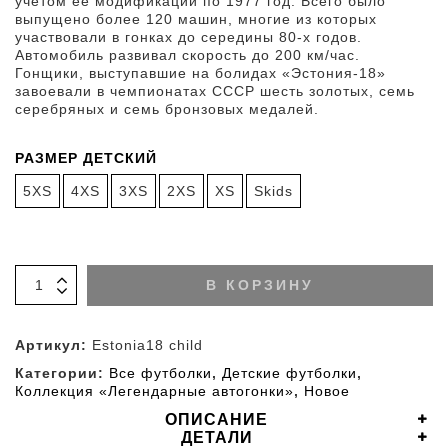
учетом ее модификаций по 1977 год. Всего было
выпущено более 120 машин, многие из которых
участвовали в гонках до середины 80-х годов.
Автомобиль развивал скорость до 200 км/час.
Гонщики, выступавшие на болидах «Эстония-18»
завоевали в чемпионатах СССР шесть золотых, семь
серебряных и семь бронзовых медалей.
РАЗМЕР ДЕТСКИЙ
5XS
4XS
3XS
2XS
XS
Skids
В КОРЗИНУ
Артикул:
Estonia18 child
Категории:
Все футболки
,
Детские футболки
,
Коллекция «Легендарные автогонки»
,
Новое
ОПИСАНИЕ
ДЕТАЛИ