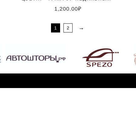
1,200.00
₽
→
1
2
НИЕ
ушкино, ул. Учинская, дом 18, 2-й этаж, офис 23