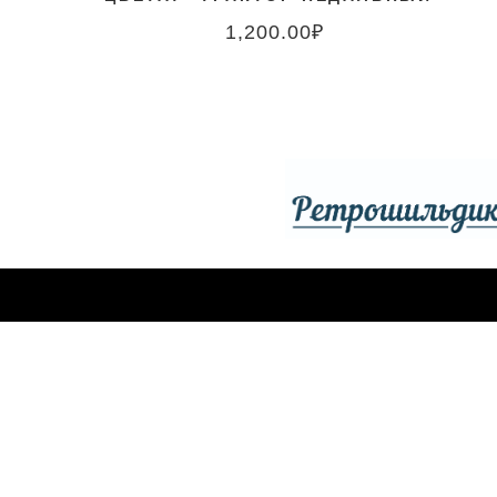
1,200.00
₽
ССЫЛКИ САЙТА
НАШЕ МЕСТОНАХОЖДЕ
Компания Spezo Style
Наши контакты
Московская область, г. П
Мой счёт
Мобильный
Таблица размеров
+7 985 852 3 872
Правила и условия
Телефон
Доставка и оплата
+7 495 645 22 33