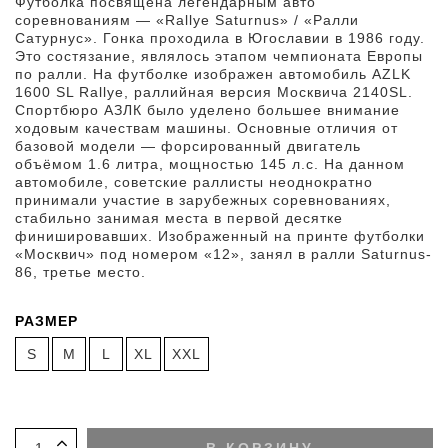
Футболка посвящена легендарным авто
соревнованиям — «Rallye Saturnus» / «Ралли
Сатурнус». Гонка проходила в Югославии в 1986 году.
Это состязание, являлось этапом чемпионата Европы
по ралли. На футболке изображен автомобиль AZLK
1600 SL Rallye, раллийная версия Москвича 2140SL.
Спортбюро АЗЛК было уделено большее внимание
ходовым качествам машины. Основные отличия от
базовой модели — форсированный двигатель
объёмом 1.6 литра, мощностью 145 л.с. На данном
автомобиле, советские раллисты неоднократно
принимали участие в зарубежных соревнованиях,
стабильно занимая места в первой десятке
финишировавших. Изображенный на принте футболки
«Москвич» под номером «12», занял в ралли Saturnus-
86, третье место.
РАЗМЕР
S
M
L
XL
XXL