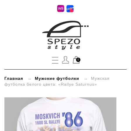
»
Мужская
футболка
белого
0
цвета:
«Rallye
Главная
→
Мужские футболки
→ Мужская
футболка белого цвета: «Rallye Saturnus»
Saturnus»