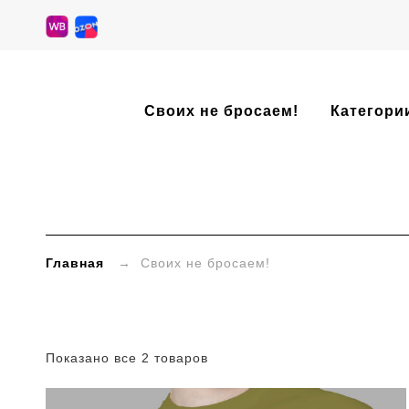
»
Своих не бросаем!
Категори
Категории
товаров
»
Своих
Главная
→ Своих не бросаем!
не
бросаем!
Показано все 2 товаров