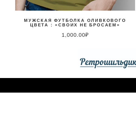
МУЖСКАЯ ФУТБОЛКА ОЛИВКОВОГО
ЦВЕТА : «СВОИХ НЕ БРОСАЕМ»
1,000.00
₽
ССЫЛКИ САЙТА
НАШЕ МЕСТОНАХОЖДЕ
Компания Spezo Style
Наши контакты
Московская область, г. П
Мой счёт
Мобильный
Таблица размеров
+7 985 852 3 872
Правила и условия
Телефон