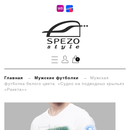
»
Мужская
футболка
белого
0
цвета:
«Судно
Главная
→
Мужские футболки
→ Мужская
футболка белого цвета: «Судно на подводных крыльях
на
«Ракета»»
подводных
крыльях
«Ракета»»