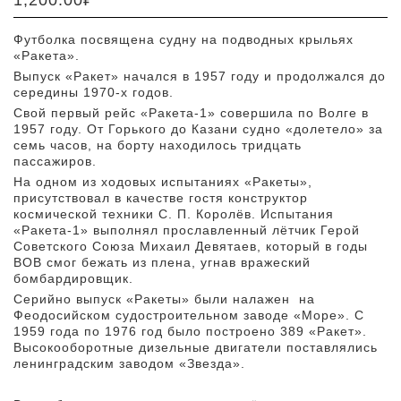
1,200.00
₽
Футболка посвящена судну на подводных крыльях
«Ракета».
Выпуск «Ракет» начался в 1957 году и продолжался до
середины 1970-х годов.
Свой первый рейс «Ракета-1» совершила по Волге в
1957 году. От Горького до Казани судно «долетело» за
семь часов, на борту находилось тридцать
пассажиров.
На одном из ходовых испытаниях «Ракеты»,
присутствовал в качестве гостя конструктор
космической техники С. П. Королёв. Испытания
«Ракета-1» выполнял прославленный лётчик Герой
Советского Союза Михаил Девятаев, который в годы
ВОВ смог бежать из плена, угнав вражеский
бомбардировщик.
Серийно выпуск «Ракеты» были налажен на
Феодосийском судостроительном заводе «Море». С
1959 года по 1976 год было построено 389 «Ракет».
Высокооборотные дизельные двигатели поставлялись
ленинградским заводом «Звезда».