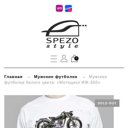
»
Мужская
футболка
белого
0
цвета:
«Мотоцикл
Главная
→
Мужские футболки
→ Мужская
футболка белого цвета: «Мотоцикл ИЖ-350»
ИЖ-350»
SOLD OUT