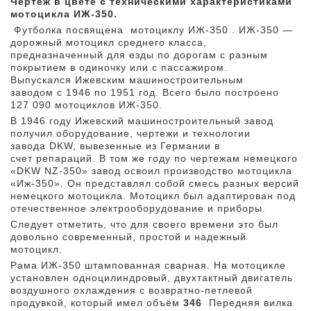
Чертеж в цвете с техническими характеристиками
мотоцикла ИЖ-350.
Футболка посвящена мотоциклу ИЖ-350 . ИЖ-350 —
дорожный мотоцикл среднего класса,
предназначенный для езды по дорогам с разным
покрытием в одиночку или с пассажиром.
Выпускался Ижевским машиностроительным
заводом с 1946 по 1951 год. Всего было построено
127 090 мотоциклов ИЖ-350.
В 1946 году Ижевский машиностроительный завод
получил оборудование, чертежи и технологии
завода DKW, вывезенные из Германии в
счет репараций. В том же году по чертежам немецкого
«DKW NZ-350» завод освоил производство мотоцикла
«Иж-350». Он представлял собой смесь разных версий
немецкого мотоцикла. Мотоцикл был адаптирован под
отечественное электрооборудование и приборы.
Следует отметить, что для своего времени это был
довольно современный, простой и надежный
мотоцикл.
Рама ИЖ-350 штампованная сварная. На мотоцикле
установлен одноцилиндровый, двухтактный двигатель
воздушного охлаждения с возвратно-петлевой
продувкой, который имел объём
346
Передняя вилка