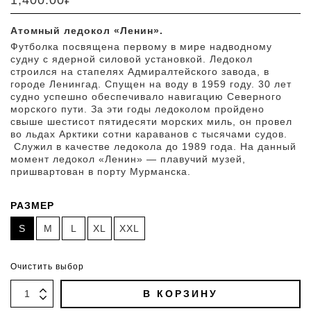
1,400.00
₽
Атомный ледокол «Ленин».
Футболка посвящена первому в мире надводному
судну с ядерной силовой установкой. Ледокол
строился на стапелях Адмиралтейского завода, в
городе Ленингад. Спущен на воду в 1959 году. 30 лет
судно успешно обеспечивало навигацию Северного
морского пути. За эти годы ледоколом пройдено
свыше шестисот пятидесяти морских миль, он провел
во льдах Арктики сотни караванов с тысячами судов.
Служил в качестве ледокола до 1989 года. На данный
момент ледокол «Ленин» — плавучий музей,
пришвартован в порту Мурманска.
РАЗМЕР
S
M
L
XL
XXL
Очистить выбор
В КОРЗИНУ