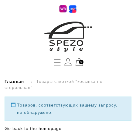
»
Метки
товаров
»
0
косынка
не
Главная
→ Товары с меткой “косынка не
стерильная”
стерильная
Товаров, соответствующих вашему запросу,
не обнаружено.
Go back to the
homepage